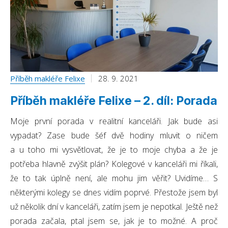
Příběh makléře Felixe
28. 9. 2021
Příběh makléře Felixe – 2. díl: Porada
Moje první porada v realitní kanceláři. Jak bude asi
vypadat? Zase bude šéf dvě hodiny mluvit o ničem
a u toho mi vysvětlovat, že je to moje chyba a že je
potřeba hlavně zvýšit plán? Kolegové v kanceláři mi říkali,
že to tak úplně není, ale mohu jim věřit? Uvidíme… S
některými kolegy se dnes vidím poprvé. Přestože jsem byl
už několik dní v kanceláři, zatím jsem je nepotkal. Ještě než
porada začala, ptal jsem se, jak je to možné. A proč