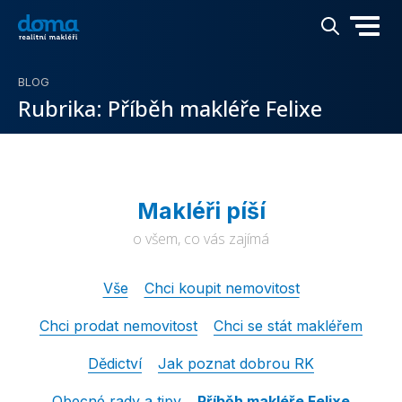
BLOG
Rubrika:
Příběh makléře Felixe
Makléři píší
o všem, co vás zajímá
Vše
Chci koupit nemovitost
Chci prodat nemovitost
Chci se stát makléřem
Dědictví
Jak poznat dobrou RK
Obecné rady a tipy
Příběh makléře Felixe