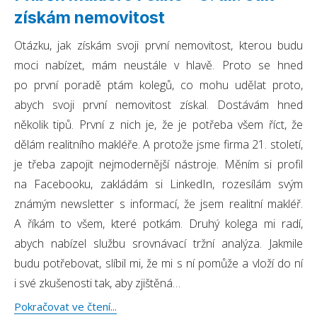
získám nemovitost
Otázku, jak získám svoji první nemovitost, kterou budu
moci nabízet, mám neustále v hlavě. Proto se hned
po první poradě ptám kolegů, co mohu udělat proto,
abych svoji první nemovitost získal. Dostávám hned
několik tipů. První z nich je, že je potřeba všem říct, že
dělám realitního makléře. A protože jsme firma 21. století,
je třeba zapojit nejmodernější nástroje. Měním si profil
na Facebooku, zakládám si LinkedIn, rozesílám svým
známým newsletter s informací, že jsem realitní makléř.
A říkám to všem, které potkám. Druhý kolega mi radí,
abych nabízel službu srovnávací tržní analýza. Jakmile
budu potřebovat, slíbil mi, že mi s ní pomůže a vloží do ní
i své zkušenosti tak, aby zjištěná…
Pokračovat ve čtení...