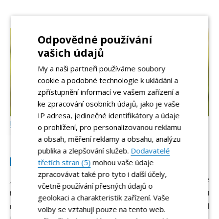
Odpovědné používání
vašich údajů
My a naši partneři používáme soubory
cookie a podobné technologie k ukládání a
zpřístupnění informací ve vašem zařízení a
ke zpracování osobních údajů, jako je vaše
IP adresa, jedinečné identifikátory a údaje
Příběh makléře Felixe
16. 9. 2021
o prohlížení, pro personalizovanou reklamu
a obsah, měření reklamy a obsahu, analýzu
Příběh makléře Felixe – 4. díl: Můj
publika a zlepšování služeb.
Dodavatelé
první prodej
třetích stran (5)
mohou vaše údaje
zpracovávat také pro tyto i další účely,
Jak jsem získal svoji první nemovitost? Obrátil se na mě
včetně používání přesných údajů o
můj kamarád s tím, že pronajímá byt, ale už nějakou dobu
geolokaci a charakteristik zařízení. Vaše
má problémy s nájemníky. Ptal se mě, jestli bych mu mohl
volby se vztahují pouze na tento web.