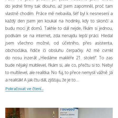
do jedné firmy tak dlouho, až jsem zapomněl, proč tam
vlastně chodím. Práce mě nebavila, šéf byl k nesnesení a
každý den jsem jen koukal na hodinky, kdy to skončí a
budu moci jít domů. Takhle to dál nejde, říkám si jednou,
podívám se na internet, zda nenajdu lepší práci. Hledal
jsem všechno možné, od účetního, přes asistenta,
obchoďáka, řidiče či obsluhu čerpačky. Až mě cvrnkl
do nosu inzerát „Hledáme makléře 21. století“. To zas
bude nějaký multilevel, říkám si, ale co, přečtu si to. Nebyl
to multilevel, ale realitka. No fuj, to přece nemyslí vážně. Já
a realiťák! A jak čtu dál, zjišťuju, že je to…
Pokračovat ve čtení...