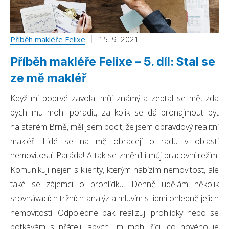
Nezbytně nutné soubory
Analytika
Příběh makléře Felixe
15. 9. 2021
Marketing
Příběh makléře Felixe – 5. díl: Stal se
Nezbytně nutné soubory cookie umožňují základní
funkce webových stránek, jako je přihlášení
ze mě makléř
uživatele a správa účtu. Webové stránky nelze bez
nezbytně nutných souborů cookie správně
používat.
Když mi poprvé zavolal můj známý a zeptal se mě, zda
Poskytovatel
/
bych mu mohl poradit, za kolik se dá pronajmout byt
Název
Vyprší
Popis
Doména
na starém Brně, měl jsem pocit, že jsem opravdový realitní
CookieScriptConsent
5
Tento so
CookieScript
měsíců
cookie po
.domamakleri.cz
makléř. Lidé se na mě obracejí o radu v oblasti
3
služba Co
týdny
Script.co
nemovitostí. Paráda! A tak se změnil i můj pracovní režim.
zapamato
předvole
Komunikuji nejen s klienty, kterým nabízím nemovitost, ale
souhlasu 
soubory 
také se zájemci o prohlídku. Denně udělám několik
návštěvní
nutné, ab
srovnávacích tržních analýz a mluvím s lidmi ohledně jejich
banner c
Cookie-
nemovitostí. Odpoledne pak realizuji prohlídky nebo se
Script.co
fungoval
potkávám s přáteli, abych jim mohl říci, co nového je