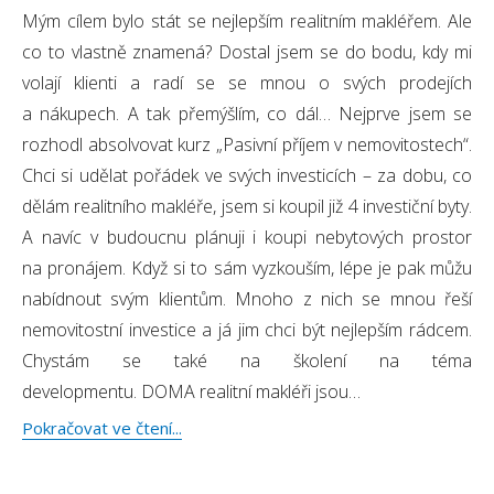
Mým cílem bylo stát se nejlepším realitním makléřem. Ale
Poskytovatel
/
Název
Vyprší
Popis
co to vlastně znamená? Dostal jsem se do bodu, kdy mi
Doména
Poskytovatel
/
volají klienti a radí se se mnou o svých prodejích
Název
Vyprší
Popis
_bra_perfor
.domamakleri.cz
1 rok
Tato cookies
Doména
slouží k
a nákupech. A tak přemýšlím, co dál… Nejprve jsem se
zapamatování
_bra_target
.domamakleri.cz
1 rok
Tato cookies
souhlasu s
slouží k
rozhodl absolvovat kurz „Pasivní příjem v nemovitostech“.
analytickými
zapamatování
cookies
souhlasu s
Chci si udělat pořádek ve svých investicích – za dobu, co
marketingovými
_ga
1 rok
Tento název
Google LLC
cookies
dělám realitního makléře, jsem si koupil již 4 investiční byty.
1
souboru cookie
.domamakleri.cz
měsíc
je spojen s
MUID
1 rok
Tento soubor
Microsoft
A navíc v budoucnu plánuji i koupi nebytových prostor
Google
cookie je v
Corporation
Universal
Microsoftu
.clarity.ms
na pronájem. Když si to sám vyzkouším, lépe je pak můžu
Analytics - což j
široce používán
významná
jako jedinečný
nabídnout svým klientům. Mnoho z nich se mnou řeší
aktualizace
identifikátor
běžněji
uživatele. Lze
nemovitostní investice a já jim chci být nejlepším rádcem.
používané
jej nastavit
analytické služb
pomocí
Chystám se také na školení na téma
Google. Tento
vložených
soubor cookie
skriptů
developmentu. DOMA realitní makléři jsou…
se používá k
Microsoft.
rozlišení
Široce se věří,
Pokračovat ve čtení...
jedinečných
že se
uživatelů
synchronizuje s
přiřazením
mnoha různými
náhodně
doménami
vygenerovanéh
společnosti