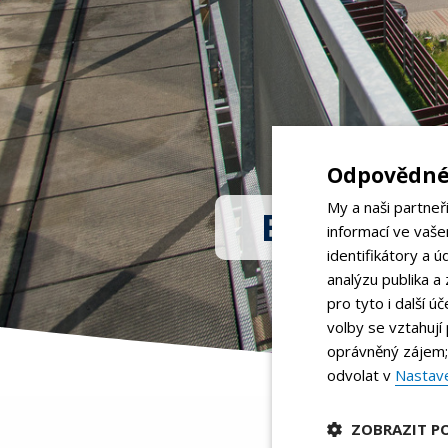
Odpovědné 
My a naši partneř
Byt 2+kk s
informací ve vaše
identifikátory a 
analýzu publika a
pro tyto i další ú
volby se vztahuj
oprávněný zájem;
odvolat v
Nastave
ZOBRAZIT P