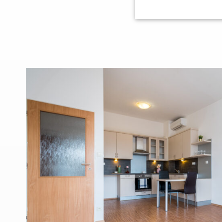
Nezbytně nu
Nezbytně nutné soubo
Webové stránky nelz
Název
CookieScriptCons
_GRECAPTCHA