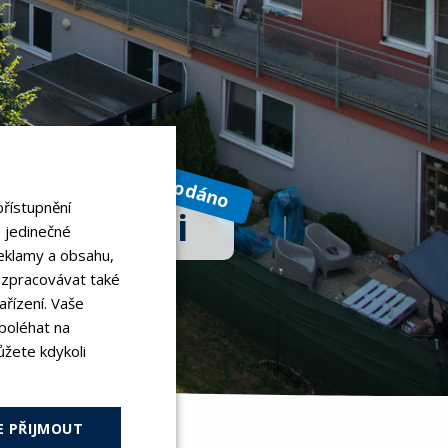
Prodáno
přístupnění
ě k prodeji
, jedinečné
reklamy a obsahu,
zpracovávat také
ařízení. Vaše
poléhat na
ůžete kdykoli
E PŘIJMOUT