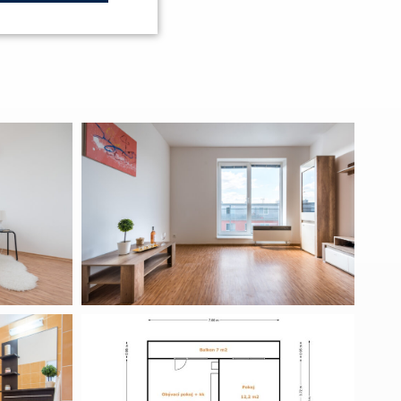
keting
 a správa účtu.
ript.com k
cookie návštěvníků.
 fungoval správně.
ný soubor cookie
zik.