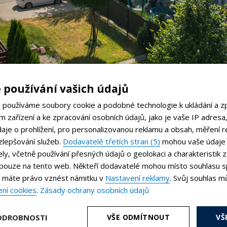
používání vašich údajů
i používáme soubory cookie a podobné technologie k ukládání a z
 velkou terasou ve Slatin
m zařízení a ke zpracování osobních údajů, jako je vaše IP adresa
údaje o prohlížení, pro personalizovanou reklamu a obsah, měření 
 zlepšování služeb.
Dodavatelé třetích stran (5)
mohou vaše údaje 
čely, včetně používání přesných údajů o geolokaci a charakteristik z
Galerie
Lokalita
í pouze na tento web. Někteří dodavatelé mohou místo souhlasu s
 máte právo vznést námitku v
Nastavení reklamy
. Svůj souhlas m
ní cookies
.
Zásady ochrany osobních údajů
ODROBNOSTI
VŠE ODMÍTNOUT
VŠ