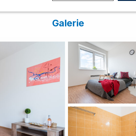
tné soubory
Analytika
Mar
Galerie
Nezbytně nutné soubory
Analytika
Marketing
ry cookie umožňují základní funkce webových stránek, jako je přihlášení uživatele
e bez nezbytně nutných souborů cookie správně používat.
Poskytovatel
/
Vyprší
Popis
Doména
ent
5
Tento soubor cookie používá služba Cookie-Sc
CookieScript
měsíců
zapamatování předvoleb souhlasu se soubory 
.domamakleri.cz
3
Je nutné, aby banner cookie Cookie-Script.com
týdny
5
Google reCAPTCHA nastaví při spuštění potřeb
Google LLC
měsíců
(_GRECAPTCHA) za účelem provedení analýzy ri
www.google.com
4
týdny