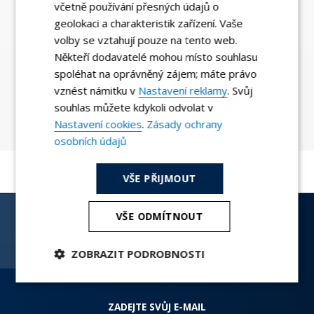
včetně používání přesných údajů o
geolokaci a charakteristik zařízení. Vaše
volby se vztahují pouze na tento web.
Někteří dodavatelé mohou místo souhlasu
spoléhat na oprávněný zájem; máte právo
vznést námitku v
Nastavení reklamy
. Svůj
souhlas můžete kdykoli odvolat v
Nastavení cookies
.
Zásady ochrany
osobních údajů
VŠE PŘIJMOUT
VŠE ODMÍTNOUT
Odebírejte zajímavosti z DOMA
Dostávejte informace o nových nemovitostech v
ZOBRAZIT PODROBNOSTI
prodeji, článcích na blogu a zajímavé tipy na svůj e-mail.
Nezbytně
Analytika
Marketing
nutné
ZADEJTE SVŮJ E-MAIL
soubory