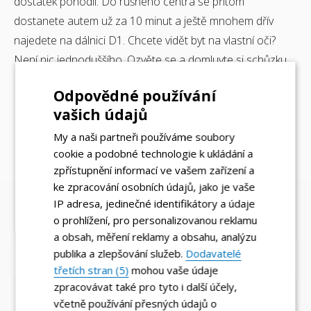
dostatek pohodlí. Do rušného centra se přitom
dostanete autem už za 10 minut a ještě mnohem dřív
najedete na dálnici D1. Chcete vidět byt na vlastní oči?
Není nic jednoduššího. Ozvěte se a domluvte si schůzku.
Odpovědné používání
vašich údajů
3+kk
Dispozice
My a naši partneři používáme soubory
cookie a podobné technologie k ukládání a
zpřístupnění informací ve vašem zařízení a
71m²
Rozloha
ke zpracování osobních údajů, jako je vaše
IP adresa, jedinečné identifikátory a údaje
o prohlížení, pro personalizovanou reklamu
a obsah, měření reklamy a obsahu, analýzu
publika a zlepšování služeb.
Dodavatelé
Holzova 2846/23, Brno - Líšeň
třetích stran (5)
mohou vaše údaje
zpracovávat také pro tyto i další účely,
včetně používání přesných údajů o