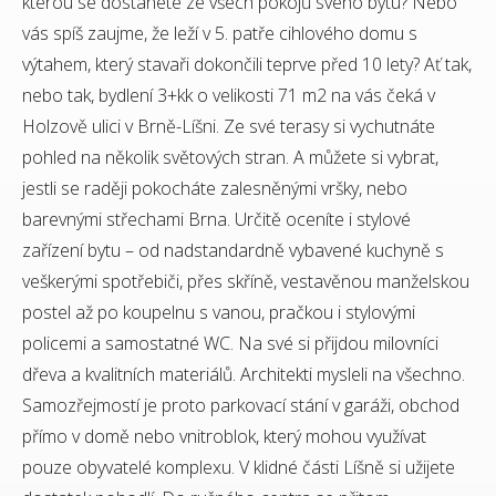
kterou se dostanete ze všech pokojů svého bytu? Nebo
vás spíš zaujme, že leží v 5. patře cihlového domu s
výtahem, který stavaři dokončili teprve před 10 lety? Ať tak,
nebo tak, bydlení 3+kk o velikosti 71 m2 na vás čeká v
Holzově ulici v Brně-Líšni. Ze své terasy si vychutnáte
pohled na několik světových stran. A můžete si vybrat,
jestli se raději pokocháte zalesněnými vršky, nebo
barevnými střechami Brna. Určitě oceníte i stylové
zařízení bytu – od nadstandardně vybavené kuchyně s
veškerými spotřebiči, přes skříně, vestavěnou manželskou
postel až po koupelnu s vanou, pračkou i stylovými
policemi a samostatné WC. Na své si přijdou milovníci
dřeva a kvalitních materiálů. Architekti mysleli na všechno.
Samozřejmostí je proto parkovací stání v garáži, obchod
přímo v domě nebo vnitroblok, který mohou využívat
pouze obyvatelé komplexu. V klidné části Líšně si užijete