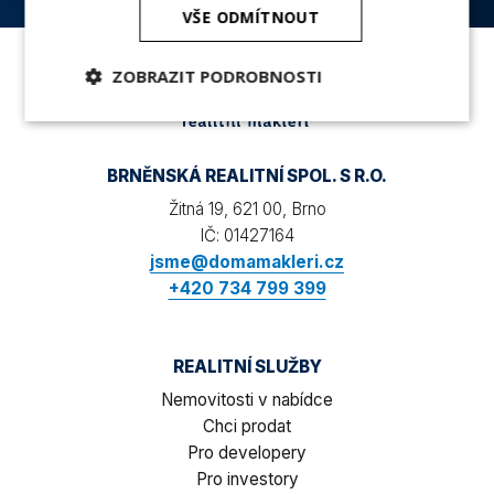
VŠE ODMÍTNOUT
ZOBRAZIT PODROBNOSTI
Nezbytně
Analytika
Marketing
nutné
soubory
BRNĚNSKÁ REALITNÍ SPOL. S R.O.
Žitná 19, 621 00, Brno
IČ: 01427164
jsme@domamakleri.cz
+420 734 799 399
Nezbytně nutné soubory
Analytika
Marketing
REALITNÍ SLUŽBY
Nezbytně nutné soubory cookie umožňují základní
Nemovitosti v nabídce
funkce webových stránek, jako je přihlášení
uživatele a správa účtu. Webové stránky nelze bez
Chci prodat
nezbytně nutných souborů cookie správně
Pro developery
používat.
Pro investory
Poskytovatel
/