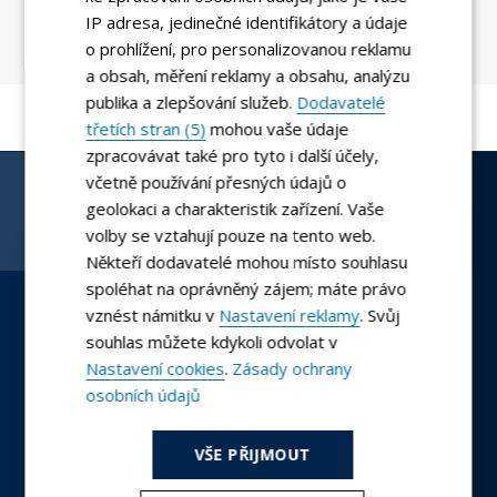
IP adresa, jedinečné identifikátory a údaje
o prohlížení, pro personalizovanou reklamu
a obsah, měření reklamy a obsahu, analýzu
publika a zlepšování služeb.
Dodavatelé
třetích stran (5)
mohou vaše údaje
zpracovávat také pro tyto i další účely,
včetně používání přesných údajů o
geolokaci a charakteristik zařízení. Vaše
Odebírejte zajímavosti z DOMA
volby se vztahují pouze na tento web.
Dostávejte informace o nových nemovitostech v
Někteří dodavatelé mohou místo souhlasu
prodeji, článcích na blogu a zajímavé tipy na svůj e-mail.
spoléhat na oprávněný zájem; máte právo
vznést námitku v
Nastavení reklamy
. Svůj
ZADEJTE SVŮJ E-MAIL
souhlas můžete kdykoli odvolat v
Nastavení cookies
.
Zásady ochrany
osobních údajů
VŠE PŘIJMOUT