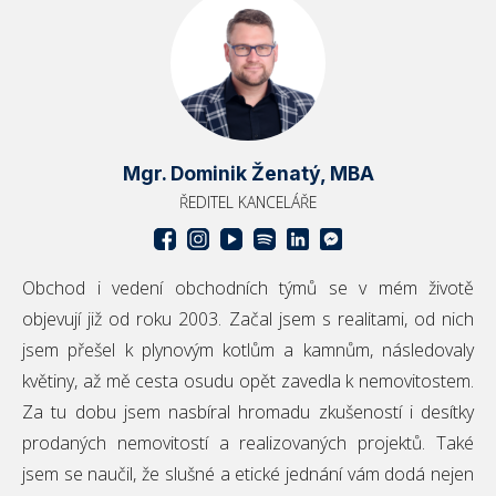
používat.
Poskytovatel
/
Název
Vyprší
Popis
Doména
CookieScriptConsent
5
Tento so
CookieScript
měsíců
cookie po
.domamakleri.cz
3
služba Co
týdny
Script.co
zapamato
předvole
Mgr. Dominik Ženatý, MBA
souhlasu 
ŘEDITEL KANCELÁŘE
soubory 
návštěvní
nutné, ab
banner c
Cookie-
Script.co
Obchod i vedení obchodních týmů se v mém životě
fungoval
správně.
objevují již od roku 2003. Začal jsem s realitami, od nich
_GRECAPTCHA
5
Google
Google LLC
jsem přešel k plynovým kotlům a kamnům, následovaly
měsíců
reCAPTC
www.google.com
4
nastaví př
květiny, až mě cesta osudu opět zavedla k nemovitostem.
týdny
spuštění
potřebný
Za tu dobu jsem nasbíral hromadu zkušeností i desítky
soubor c
(_GRECAP
prodaných nemovitostí a realizovaných projektů. Také
za účele
proveden
jsem se naučil, že slušné a etické jednání vám dodá nejen
analýzy ri