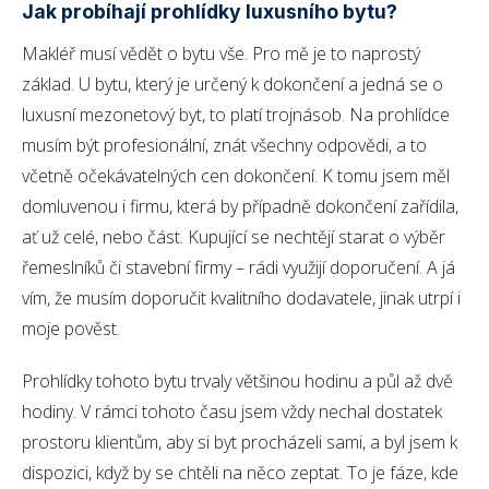
Jak probíhají prohlídky luxusního bytu?
Makléř musí vědět o bytu vše. Pro mě je to naprostý
základ. U bytu, který je určený k dokončení a jedná se o
luxusní mezonetový byt, to platí trojnásob. Na prohlídce
musím být profesionální, znát všechny odpovědi, a to
včetně očekávatelných cen dokončení. K tomu jsem měl
domluvenou i firmu, která by případně dokončení zařídila,
ať už celé, nebo část. Kupující se nechtějí starat o výběr
řemeslníků či stavební firmy – rádi využijí doporučení. A já
vím, že musím doporučit kvalitního dodavatele, jinak utrpí i
moje pověst.
Prohlídky tohoto bytu trvaly většinou hodinu a půl až dvě
hodiny. V rámci tohoto času jsem vždy nechal dostatek
prostoru klientům, aby si byt procházeli sami, a byl jsem k
dispozici, když by se chtěli na něco zeptat. To je fáze, kde