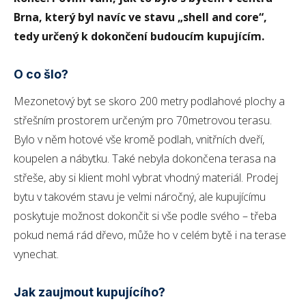
Brna, který byl
navíc
ve stavu „shell and core“,
tedy určený k dokončení budoucím kupujícím.
O co šlo?
Mezonetový byt se skoro 200 metry podlahové plochy a
střešním prostorem určeným pro 70metrovou terasu.
Bylo v něm hotové vše kromě podlah, vnitřních dveří,
koupelen a nábytku. Také nebyla dokončena terasa na
střeše, aby si klient mohl vybrat vhodný materiál. Prodej
bytu v takovém stavu je velmi náročný, ale kupujícímu
poskytuje možnost dokončit si vše podle svého – třeba
pokud nemá rád dřevo, může ho v celém bytě i na terase
vynechat.
Jak zaujmout kupujícího?