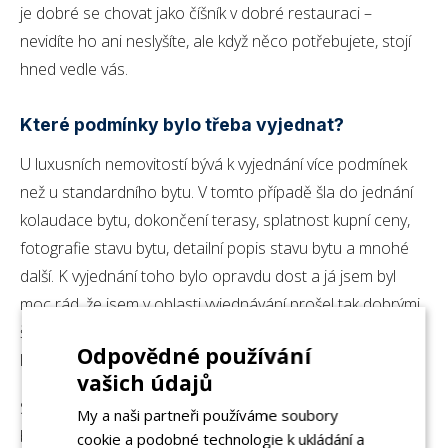
je dobré se chovat jako číšník v dobré restauraci –
nevidíte ho ani neslyšíte, ale když něco potřebujete, stojí
hned vedle vás.
Které podmínky bylo třeba vyjednat?
U luxusních nemovitostí bývá k vyjednání více podmínek
než u standardního bytu. V tomto případě šla do jednání
kolaudace bytu, dokončení terasy, splatnost kupní ceny,
fotografie stavu bytu, detailní popis stavu bytu a mnohé
další. K vyjednání toho bylo opravdu dost a já jsem byl
moc rád, že jsem v oblasti vyjednávání prošel tak dobrými
školeními a že mám za sebou už řadu let praxe. U prodeje
Odpovědné používání
luxusních bytů se to opravdu hodí.
vašich údajů
Samostatnou kapitolou pak bylo jednání s odhadcem a
My a naši partneři používáme soubory
bankou. Šlo o atypický byt, navíc ve stavu, ve kterém se v
cookie a podobné technologie k ukládání a