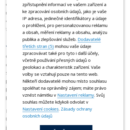
zpřístupnění informací ve vašem zařízení a
České republice byty standardně neprodávají. Vše bylo
ke zpracování osobních údajů, jako je vaše
nutné řádně popsat, vysvětlit i zdokumentovat, aby
IP adresa, jedinečné identifikátory a údaje
odhadce i banka byli spokojeni a poskytli potřebné
o prohlížení, pro personalizovanou reklamu
financování.
a obsah, měření reklamy a obsahu, analýzu
publika a zlepšování služeb.
Dodavatelé
Jak to celé dopadlo?
třetích stran (5)
mohou vaše údaje
zpracovávat také pro tyto i další účely,
Celý prodej nemovitosti trval skoro pět měsíců, než se vše
včetně používání přesných údajů o
domluvilo, zařídilo, vyladilo a bylo možné podepsat kupní
geolokaci a charakteristik zařízení. Vaše
smlouvu. Cokoliv, kde nebyla nezbytně nutná účast
volby se vztahují pouze na tento web.
prodávajícího, jsem za něj zařídil já. Obdobně jsem
Někteří dodavatelé mohou místo souhlasu
spoléhat na oprávněný zájem; máte právo
postupoval i s kupujícím, v zájmu urychlení procesu
vznést námitku v
Nastavení reklamy
. Svůj
prodeje.
souhlas můžete kdykoli odvolat v
Nastavení cookies
.
Zásady ochrany
Důležitá je v takovém prodeji i bezpečnost celé transakce.
osobních údajů
Úschova kupní ceny i využití špičkové advokátní kanceláře
je u nás DOMA samozřejmostí.