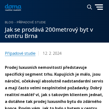
BLOG
-
PŘÍPADOVÉ STUDIE
Jak se prodává 200metrový byt v
centru Brna
Případové studie
12. 2. 2024
Prodej luxusních nemovitostí představuje
specifický segment trhu. Kupujících je málo, jsou
nároční, očekávají absolutně nadstandardní servis
a mají často velmi nesplnitelné požadavky. Dobrý
realitní makléř ví, jak s takovým klientem jednat,
a dotáhne tak prodej luxusního bytu do zdárného
konce. Povím vám, jak to bylo s bytem v centru