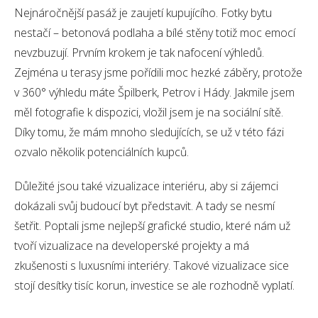
Nejnáročnější pasáž je zaujetí kupujícího. Fotky bytu
nestačí – betonová podlaha a bílé stěny totiž moc emocí
nevzbuzují. Prvním krokem je tak nafocení výhledů.
Zejména u terasy jsme pořídili moc hezké záběry, protože
v 360° výhledu máte Špilberk, Petrov i Hády. Jakmile jsem
měl fotografie k dispozici, vložil jsem je na sociální sítě.
Díky tomu, že mám mnoho sledujících, se už v této fázi
ozvalo několik potenciálních kupců.
Důležité jsou také vizualizace interiéru, aby si zájemci
dokázali svůj budoucí byt představit. A tady se nesmí
šetřit. Poptali jsme nejlepší grafické studio, které nám už
tvoří vizualizace na developerské projekty a má
zkušenosti s luxusními interiéry. Takové vizualizace sice
stojí desítky tisíc korun, investice se ale rozhodně vyplatí.