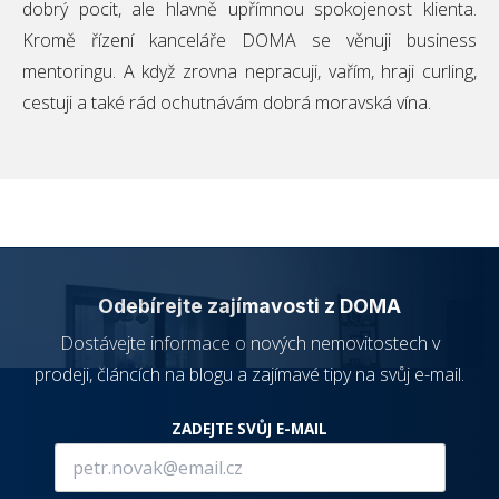
dobrý pocit, ale hlavně upřímnou spokojenost klienta.
udid
.domamakleri.cz
4
Tento co
týdny
se použív
Kromě řízení kanceláře DOMA se věnuji business
2 dny
jedinečn
identifika
mentoringu. A když zrovna nepracuji, vařím, hraji curling,
zařízení, 
mají příst
cestuji a také rád ochutnávám dobrá moravská vína.
webové
stránce, 
sledovala
Google
používání
Privacy Policy
zlepšila
uživatels
zkušenost
Odebírejte zajímavosti z DOMA
Dostávejte informace o nových nemovitostech v
Poskytovatel
/
Název
Vyprší
Popis
Doména
prodeji, článcích na blogu a zajímavé tipy na svůj e-mail.
Poskytovatel
/
Název
Vyprší
Popis
_bra_perfor
.domamakleri.cz
1 rok
Tato cookies
Doména
slouží k
zapamatování
ZADEJTE SVŮJ E-MAIL
_bra_target
.domamakleri.cz
1 rok
Tato cookies
souhlasu s
slouží k
analytickými
zapamatování
cookies
souhlasu s
marketingovými